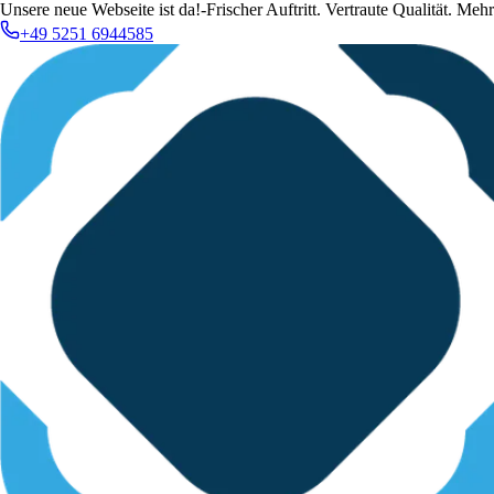
Unsere neue Webseite ist da!
-
Frischer Auftritt. Vertraute Qualität. Me
+49 5251 6944585