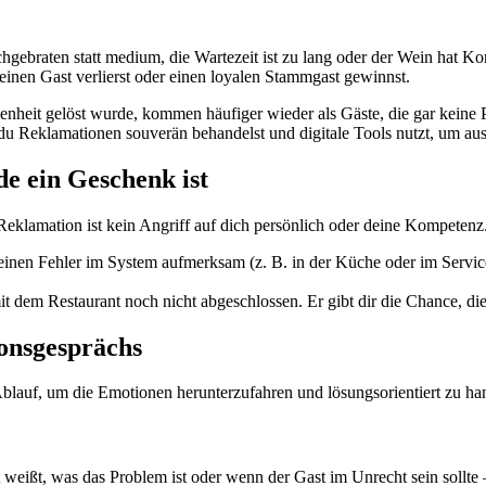
chgebraten statt medium, die Wartezeit ist zu lang oder der Wein hat Kor
einen Gast verlierst oder einen loyalen Stammgast gewinnst.
denheit gelöst wurde, kommen häufiger wieder als Gäste, die gar kein
wie du Reklamationen souverän behandelst und digitale Tools nutzt, um a
e ein Geschenk ist
eklamation ist kein Angriff auf dich persönlich oder deine Kompetenz
einen Fehler im System aufmerksam (z. B. in der Küche oder im Servi
t dem Restaurant noch nicht abgeschlossen. Er gibt dir die Chance, di
ionsgesprächs
r Ablauf, um die Emotionen herunterzufahren und lösungsorientiert zu ha
 weißt, was das Problem ist oder wenn der Gast im Unrecht sein sollte 