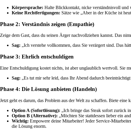
Körpersprache:
Halte Blickkontakt, nicke verständnisvoll und
Keine Rechtfertigungen:
Sätze wie „Aber in der Küche ist heut
Phase 2: Verständnis zeigen (Empathie)
Zeige dem Gast, dass du seinen Ärger nachvollziehen kannst. Das nim
Sag:
„Ich verstehe vollkommen, dass Sie verärgert sind. Das hätt
Phase 3: Ehrlich entschuldigen
Eine Entschuldigung kostet nichts, ist aber unglaublich wertvoll. Sie m
Sag:
„Es tut mir sehr leid, dass Ihr Abend dadurch beeinträchtig
Phase 4: Die Lösung anbieten (Handeln)
Jetzt geht es darum, das Problem aus der Welt zu schaffen. Biete ein
Option A (Sofortlösung):
„Ich bringe das Steak sofort zurück i
Option B (Alternative):
„Möchten Sie stattdessen lieber ein an
Wichtig:
Empowere deine Mitarbeiter! Jeder Service-Mitarbeiter 
die Lösung enorm.