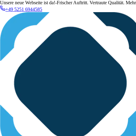
Unsere neue Webseite ist da!
-
Frischer Auftritt. Vertraute Qualität. Me
+49 5251 6944585